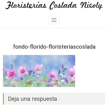
Floristerías Coslada Nicoly
Skip
to
content
fondo-florido-floristeriascoslada
Deja una respuesta